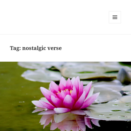
MENU
AND
WIDGETS
Tag:
nostalgic verse