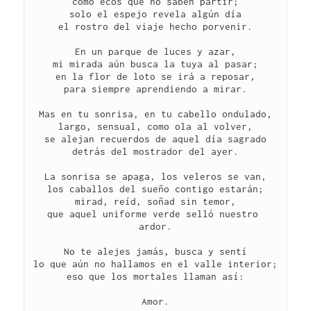
como ecos que no saben partir;
solo el espejo revela algún día
el rostro del viaje hecho porvenir.
En un parque de luces y azar,
mi mirada aún busca la tuya al pasar;
en la flor de loto se irá a reposar,
para siempre aprendiendo a mirar.
Mas en tu sonrisa, en tu cabello ondulado,
largo, sensual, como ola al volver,
se alejan recuerdos de aquel día sagrado
detrás del mostrador del ayer.
La sonrisa se apaga, los veleros se van,
los caballos del sueño contigo estarán;
mirad, reíd, soñad sin temor,
que aquel uniforme verde selló nuestro 
ardor.
No te alejes jamás, busca y sentí
lo que aún no hallamos en el valle interior;
eso que los mortales llaman así:
Amor.